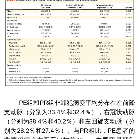
PE
组和
PR
组非罪犯病变平均分布在左前降
支动脉（分别为
33.4
％和
32.4
％），右冠状动脉
（分别为
38.4
％和
40.2
％）和左回旋支动脉（分
别为
28.2
％和
27.4
％）。与
PR
相比，
PE
患者的