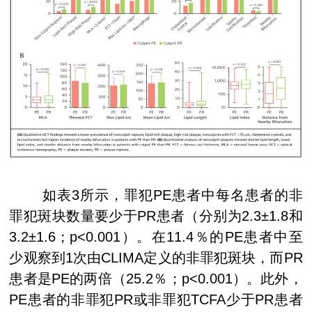
如表
3
所示，罪犯
PE
患者中每名患者的非
罪犯斑块数量要少于
PR
患者（分别为
2.3±1.8
和
3.2±1.6
；
p<0.001
）。在
11.4
％的
PE
患者中至
少观察到
1
次由
CLIMA
定义的非罪犯斑块，而
PR
患者是
PE
的两倍（
25.2
％；
p<0.001
）。此外，
PE
患者的非罪犯
PR
或非罪犯
TCFA
少于
PR
患者