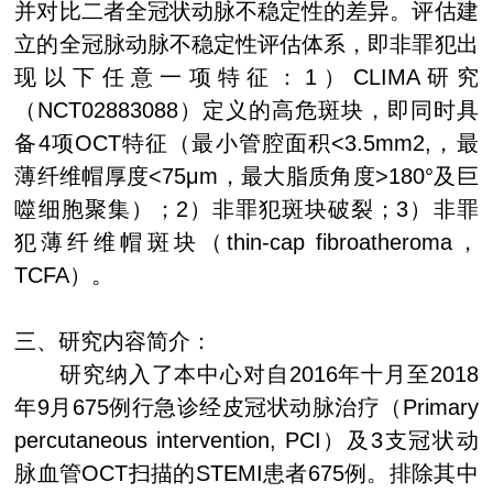
并对比二者全冠状动脉不稳定性的差异。评估建
立的全冠脉动脉不稳定性评估体系，即非罪犯出
现以下任意一项特征：
1
）
CLIMA
研究
（
NCT02883088
）定义的高危斑块，即同时具
备
4
项
OCT
特征（最小管腔面积
<3.5mm2,
，最
薄纤维帽厚度
<75μm
，最大脂质角度
>180°
及巨
噬细胞聚集）；
2
）非罪犯斑块破裂；
3
）非罪
犯薄纤维帽斑块（
thin-cap fibroatheroma
，
TCFA
）。
三、研究内容简介：
研究纳入了本中心对自
2016
年十月至
2018
年
9
月
675
例行急诊经皮冠状动脉治疗（
Primary
percutaneous intervention, PCI
）及
3
支冠状动
脉血管
OCT
扫描的
STEMI
患者
675
例。排除其中