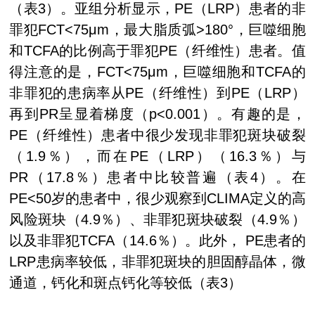
（表
3
）。亚组分析显示，
PE
（
LRP
）患者的非
罪犯
FCT<75μm
，最大脂质弧
>180°
，巨噬细胞
和
TCFA
的比例高于罪犯
PE
（纤维性）患者。值
得注意的是，
FCT<75μm
，巨噬细胞和
TCFA
的
非罪犯的患病率从
PE
（纤维性）到
PE
（
LRP
）
再到
PR
呈显着梯度（
p<0.001
）。有趣的是，
PE
（纤维性）患者中很少发现非罪犯斑块破裂
（
1.9
％），而在
PE
（
LRP
）（
16.3
％）与
PR
（
17.8
％）患者中比较普遍（表
4
）。在
PE<50
岁的患者中，很少观察到
CLIMA
定义的高
风险斑块（
4.9
％）、非罪犯斑块破裂（
4.9
％）
以及非罪犯
TCFA
（
14.6
％）。此外，
PE
患者的
LRP
患病率较低，非罪犯斑块的胆固醇晶体，微
通道，钙化和斑点钙化等较低（表
3
）