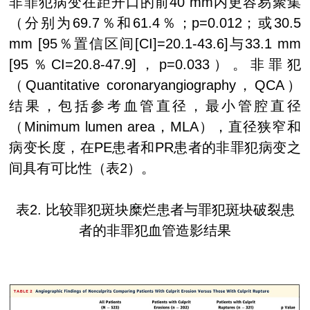
非罪犯病变在距开口的前
40 mm
内更容易聚集
（分别为
69.7
％和
61.4
％；
p=0.012
；或
30.5
mm [95
％置信区间
[CI]=20.1-43.6]
与
33.1 mm
[95
％
CI=20.8-47.9]
，
p=0.033
）。非罪犯
（
Quantitative coronaryangiography
，
QCA
）
结果，包括参考血管直径，最小管腔直径
（
Minimum lumen area
，
MLA
），直径狭窄和
病变长度，在
PE
患者和
PR
患者的非罪犯病变之
间具有可比性（表
2
）。
表
2.
比较罪犯斑块糜烂患者与罪犯斑块破裂患
者的非罪犯血管造影结果