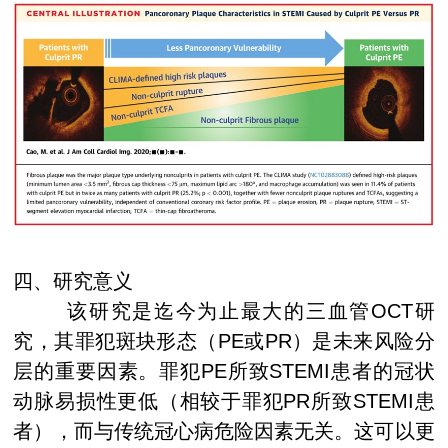
四、研究意义
该研究是迄今为止最大的三血管
OCT
研
究，其罪犯斑块形态（
PE
或
PR
）是未来风险分
层的重要因素。罪犯
PE
所致
STEMI
患者的冠状
动脉易损性更低（相较于罪犯
PR
所致
STEMI
患
者），而与传统冠心病危险因素无关。这可以更