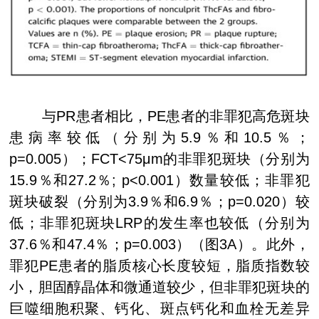
与
PR
患者相比，
PE
患者的非罪犯高危斑块
患病率较低（分别为
5.9
％和
10.5
％；
p=0.005
）；
FCT<75μm
的非罪犯斑块（分别为
15.9
％和
27.2
％
; p<0.001
）数量较低；非罪犯
斑块破裂（分别为
3.9
％和
6.9
％；
p=0.020
）较
低；非罪犯斑块
LRP
的发生率也较低（分别为
37.6
％和
47.4
％；
p=0.003
）（图
3A
）。此外，
罪犯
PE
患者的脂质核心长度较短，脂质指数较
小，胆固醇晶体和微通道较少，但非罪犯斑块的
巨噬细胞积聚、钙化、斑点钙化和血栓无差异