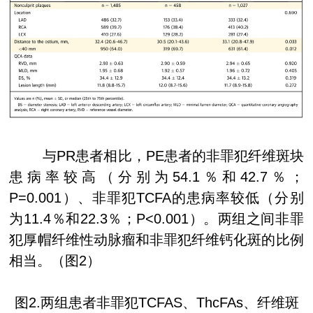
与
PR
患者相比，
PE
患者的非罪犯纤维斑块
患病率较高（分别为
54.1
％和
42.7
％；
P=0.001
）、非罪犯
TCFA
的患病率较低（分别
为
11.4
％和
22.3
％；
P<0.001
）。两组之间非罪
犯厚帽纤维性动脉瘤和非罪犯纤维钙化斑的比例
相当。（图
2
）
图
2.
两组患者非罪犯
TCFAS
、
ThcFAs
、纤维斑