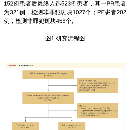
152
例患者后最终入选
523
例患者，其中
PR
患者
为
321
例，检测非罪犯斑块
1027
个；
PE
患者
202
例，检测非罪犯斑块
458
个。
图
1
研究流程图