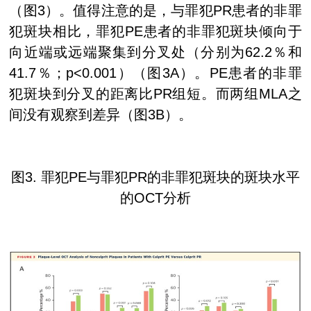
（图
3
）。值得注意的是，与罪犯
PR
患者的非罪
犯斑块相比，罪犯
PE
患者的非罪犯斑块倾向于
向近端或远端聚集到分叉处（分别为
62.2
％和
41.7
％；
p<0.001
）（图
3A
）。
PE
患者的非罪
犯斑块到分叉的距离比
PR
组短。而两组
MLA
之
间没有观察到差异（图
3B
）。
图
3.
罪犯
PE
与罪犯
PR
的非罪犯斑块的斑块水平
的
OCT
分析