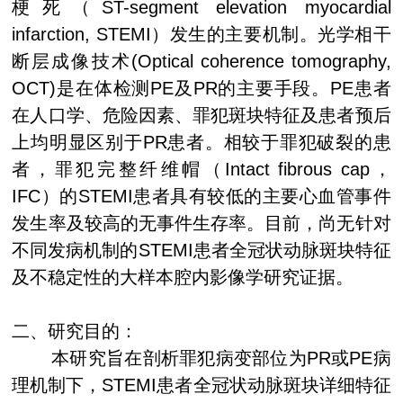
梗死（
ST-segment elevation myocardial
infarction, STEMI
）发生的主要机制。光学相干
断层成像技术
(Optical coherence tomography,
OCT)
是在体检测
PE
及
PR
的主要手段。
PE
患者
在人口学、危险因素、罪犯斑块特征及患者预后
上均明显区别于
PR
患者。相较于罪犯破裂的患
者，罪犯完整纤维帽（
Intact fibrous cap
，
IFC
）的
STEMI
患者具有较低的主要心血管事件
发生率及较高的无事件生存率。目前，尚无针对
不同发病机制的
STEMI
患者全冠状动脉斑块特征
及不稳定性的大样本腔内影像学研究证据。
二、研究目的：
本研究旨在剖析罪犯病变部位为
PR
或
PE
病
理机制下，
STEMI
患者全冠状动脉斑块详细特征