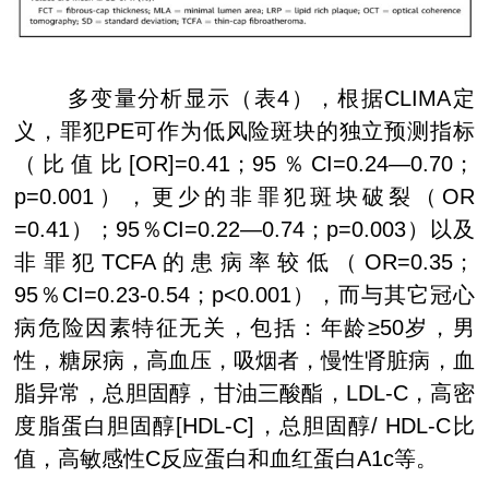
多变量分析显示（表
4
），根据
CLIMA
定
义，罪犯
PE
可作为低风险斑块的独立预测指标
（比值比
[OR]=0.41
；
95
％
CI=0.24—0.70
；
p=0.001
），更少的非罪犯斑块破裂（
OR
=0.41
）；
95
％
CI=0.22—0.74
；
p=0.003
）以及
非罪犯
TCFA
的患病率较低（
OR=0.35
；
95
％
CI=0.23-0.54
；
p<0.001
），而与其它冠心
病危险因素特征无关，包括：年龄
≥50
岁，男
性，糖尿病，高血压，吸烟者，慢性肾脏病，血
脂异常，总胆固醇，甘油三酸酯，
LDL-C
，高密
度脂蛋白胆固醇
[HDL-C]
，总胆固醇
/ HDL-C
比
值，高敏感性
C
反应蛋白和血红蛋白
A1c
等。